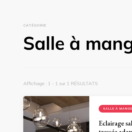
CATÉGORIE
Salle à man
Affichage : 1 - 1 sur 1 RÉSULTATS
SALLE À MANG
Eclairage s
tressée adap