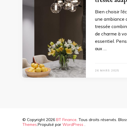
Bien choisir l’é
une ambiance co
tressée combine
de charme à vot
essentiel. Pense
aux …
26 MARS 2025
© Copyright 2026
BT Finance
. Tous droits réservés.
Bloss
Themes
.Propulsé par
WordPress
.