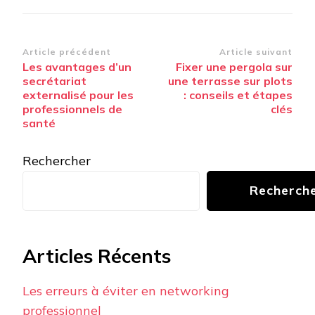
Navigation
Article précédent
Article suivant
Les avantages d’un
Fixer une pergola sur
d’article
secrétariat
une terrasse sur plots
externalisé pour les
: conseils et étapes
professionnels de
clés
santé
Rechercher
Recherch
Articles Récents
Les erreurs à éviter en networking
professionnel