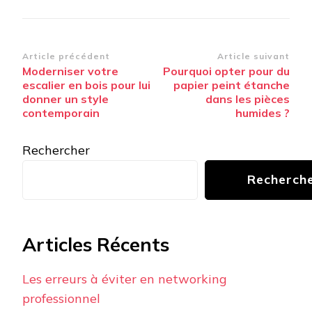
Navigation
Article précédent
Article suivant
Moderniser votre
Pourquoi opter pour du
d’article
escalier en bois pour lui
papier peint étanche
donner un style
dans les pièces
contemporain
humides ?
Rechercher
Recherch
Articles Récents
Les erreurs à éviter en networking
professionnel