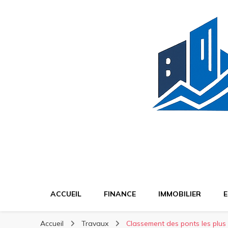
BT Finance
BT Finance
Investissez malin, construisez durable
ACCUEIL
FINANCE
IMMOBILIER
E
Accueil
Travaux
Classement des ponts les plu