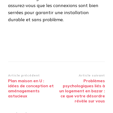
assurez-vous que les connexions sont bien
serrées pour garantir une installation
durable et sans problème.
Navigation
Article précédent
Article suivant
Plan maison en U :
Problèmes
d’article
idées de conception et
psychologiques liés à
aménagements
un logement en bazar :
astucieux
ce que votre désordre
révèle sur vous