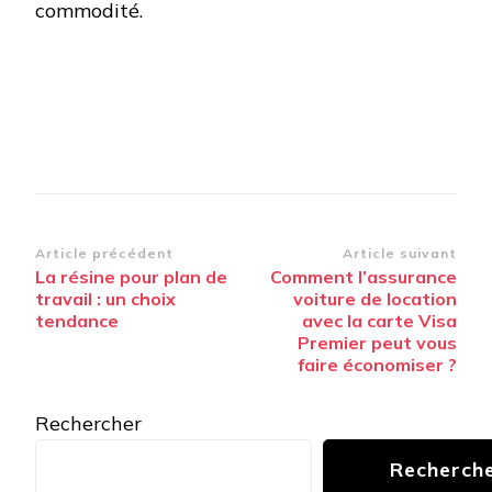
commodité.
Navigation
Article précédent
Article suivant
La résine pour plan de
Comment l’assurance
d’article
travail : un choix
voiture de location
tendance
avec la carte Visa
Premier peut vous
faire économiser ?
Rechercher
Recherch