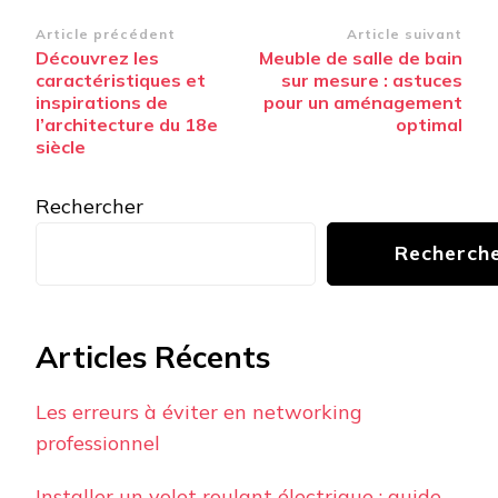
Navigation
Article précédent
Article suivant
Découvrez les
Meuble de salle de bain
d’article
caractéristiques et
sur mesure : astuces
inspirations de
pour un aménagement
l’architecture du 18e
optimal
siècle
Rechercher
Recherch
Articles Récents
Les erreurs à éviter en networking
professionnel
Installer un volet roulant électrique : guide