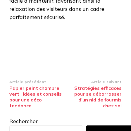
facile à maintenir, favorisant ainsi la
relaxation des visiteurs dans un cadre
parfaitement sécurisé.
Navigation
Article précédent
Article suivant
Papier peint chambre
Stratégies efficaces
d’article
vert : idées et conseils
pour se débarrasser
pour une déco
d’un nid de fourmis
tendance
chez soi
Rechercher